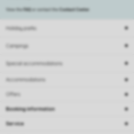
View the
FAQ
or contact the
Contact Center
.
Holiday parks
Campings
Special accommodations
Accommodations
Offers
Booking information
Service