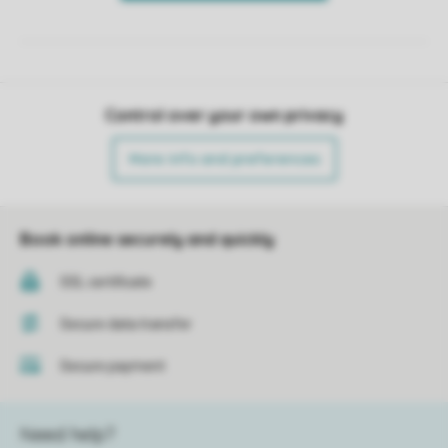
Control over your own privacy
More info and preferences
Book online securely and quickly
SSL certificate
Secure data transfer
Secure payment
Need help?