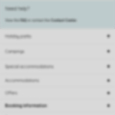
Need help?
View the
FAQ
or contact the
Contact Center
.
Holiday parks
Campings
Special accommodations
Accommodations
Offers
Booking information