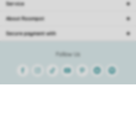
Service
About Roompot
Secure payment with
Follow Us
Facebook
Instagram
Tiktok
Youtube
Pinterest
Linkedin
Spotify
Sorting
Conditions
Privacy
Cookies
Disclaimer
© 2026 Roompot