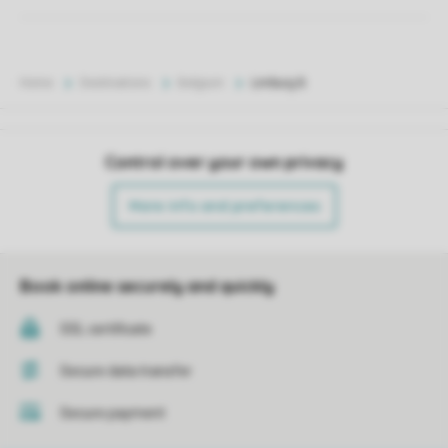
Home
Destinations
Belgium
Limburg B
Control over your own privacy
More info and preferences
Book online securely and quickly
SSL certificate
Secure data transfer
Secure payment