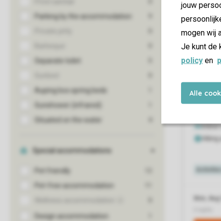
jouw persoo
persoonlijk
mogen wij a
Je kunt de 
policy
en
p
Alle coo