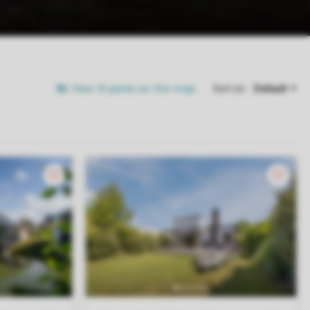
View 13 parks on the map
Sort on: