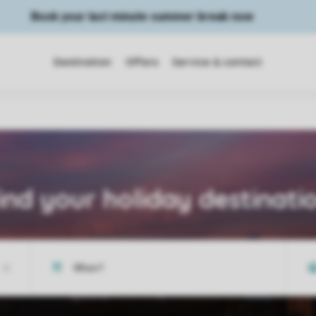
Book your last minute summer break now
Destination
Offers
Service & contact