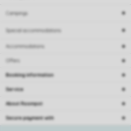
Campings
Special accommodations
Accommodations
Offers
Booking information
Service
About Roompot
Secure payment with