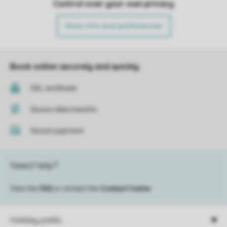
Control over your own privacy
More info and preferences
Book online securely and quickly
SSL certificate
Secure data transfer
Secure payment
Need help?
View the
FAQ
or contact the
Contact Center
.
Holiday parks