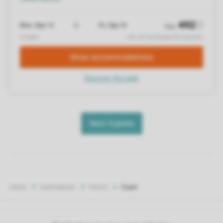
Home
Destinations
France
Coast