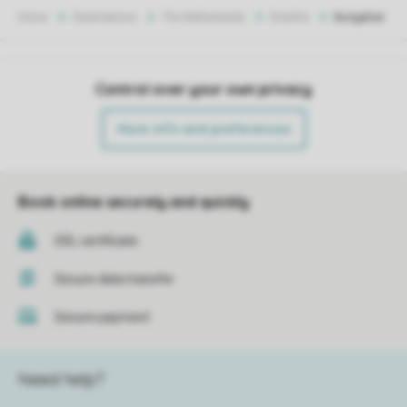
Home
Destinations
The Netherlands
Drenthe
Bungalow
Control over your own privacy
More info and preferences
Book online securely and quickly
SSL certificate
Secure data transfer
Secure payment
Need help?