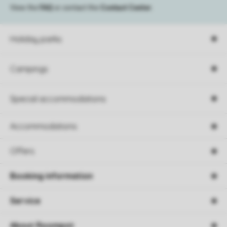
View the
FAQ
or contact the
Contact Center
.
Holiday parks
Campings
Special accommodations
Accommodations
Offers
Booking information
Service
About Roompot