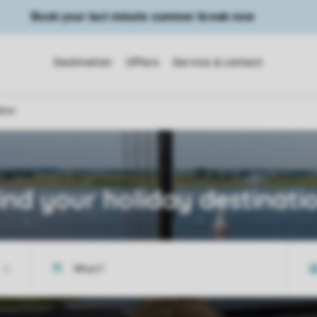
Book your last minute summer break now
Destination
Offers
Service & contact
low