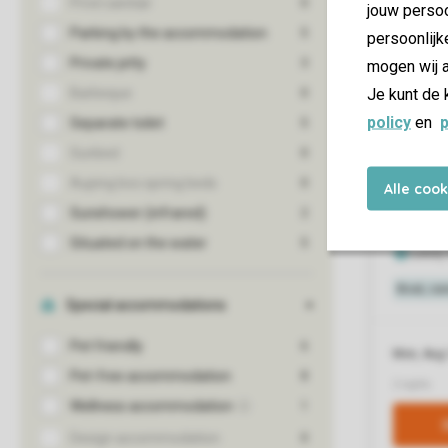
jouw persoo
persoonlijk
mogen wij a
Je kunt de 
policy
en
p
Alle coo