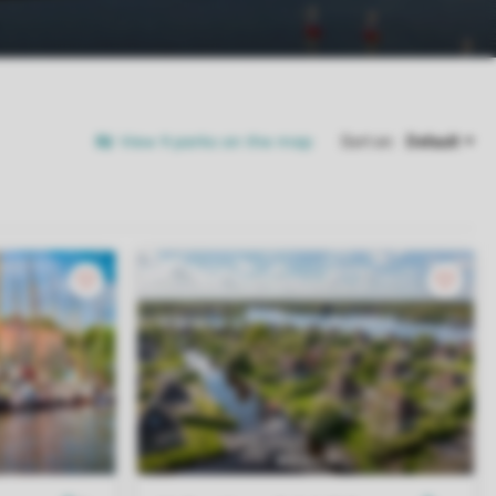
View 9 parks on the map
Sort on: