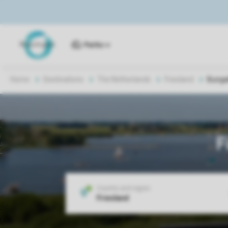
Parks
Home
Destinations
The Netherlands
Friesland
Bunga