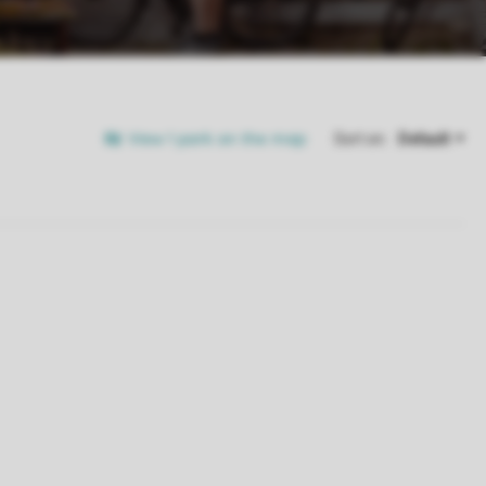
View 1 park on the map
Sort on: