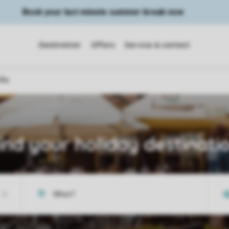
Book your last minute summer break now
Destination
Offers
Service & contact
illa