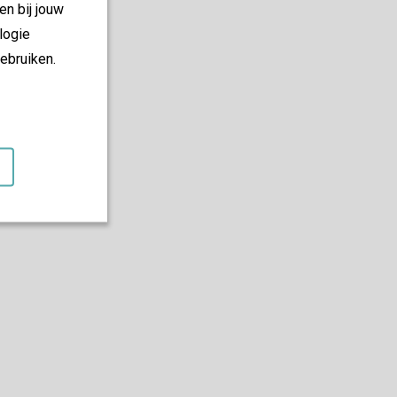
en bij jouw
logie
ebruiken.