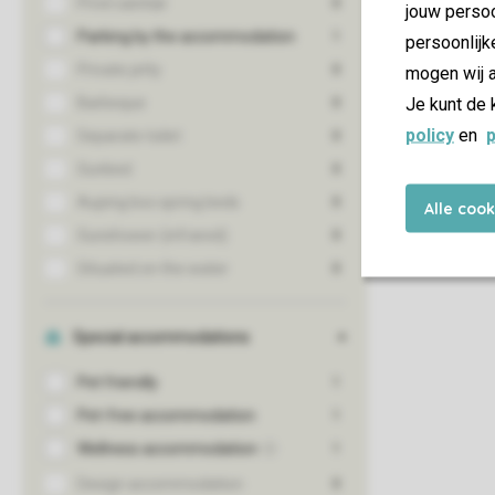
jouw persoo
persoonlijk
mogen wij a
Je kunt de 
policy
en
p
Alle coo