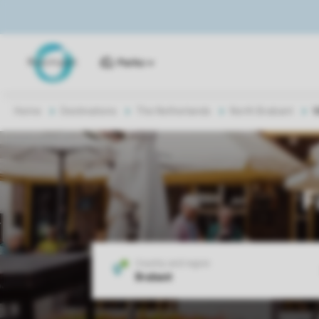
Parks
Home
Destinations
The Netherlands
North Brabant
V