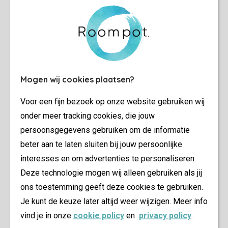
Mogen wij cookies plaatsen?
Voor een fijn bezoek op onze website gebruiken wij
onder meer tracking cookies, die jouw
persoonsgegevens gebruiken om de informatie
beter aan te laten sluiten bij jouw persoonlijke
interesses en om advertenties te personaliseren.
Deze technologie mogen wij alleen gebruiken als jij
ons toestemming geeft deze cookies te gebruiken.
Je kunt de keuze later altijd weer wijzigen. Meer info
vind je in onze
cookie policy
en
privacy policy
.