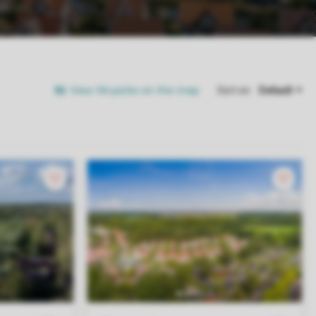
View 58 parks on the map
Sort on: