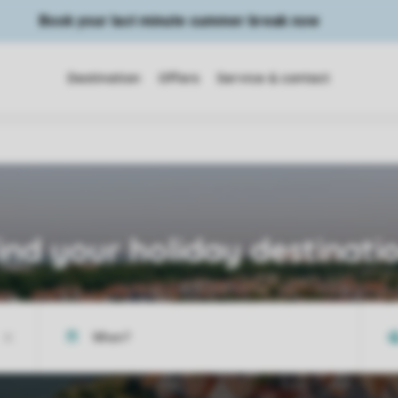
Book your last minute summer break now
Destination
Offers
Service & contact