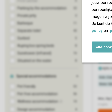
jouw persoo
persoonlijk
mogen wij a
Je kunt de 
policy
en
p
Alle coo