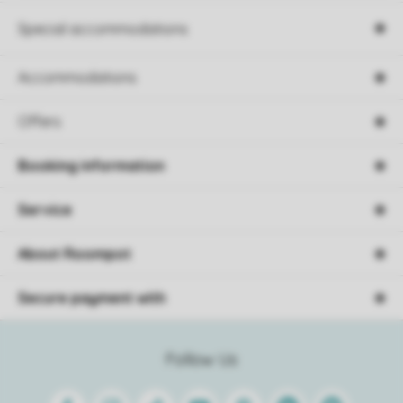
Special accommodations
Accommodations
Offers
Booking information
Service
About Roompot
Secure payment with
Follow Us
Facebook
Instagram
Tiktok
Youtube
Pinterest
Linkedin
Spotify