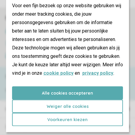
Voor een fijn bezoek op onze website gebruiken wij
onder meer tracking cookies, die jouw
Book online securely and quickly
persoonsgegevens gebruiken om de informatie
beter aan te laten sluiten bij jouw persoonlijke
SSL certificate
interesses en om advertenties te personaliseren.
Secure data transfer
Deze technologie mogen wij alleen gebruiken als jij
ons toestemming geeft deze cookies te gebruiken.
Secure payment
Je kunt de keuze later altijd weer wijzigen. Meer info
vind je in onze
cookie policy
en
privacy policy
.
Need help?
View the
FAQ
or contact the
Contact Center
.
Alle cookies accepteren
Weiger alle cookies
Holiday parks
Voorkeuren kiezen
Campings