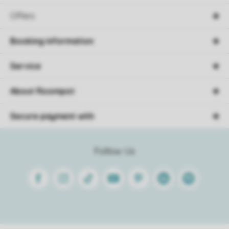
Offers
Booking information
Service
About Roompot
Secure payment with
Follow Us
Facebook
Instagram
Tiktok
Youtube
Pinterest
Linkedin
Spotify