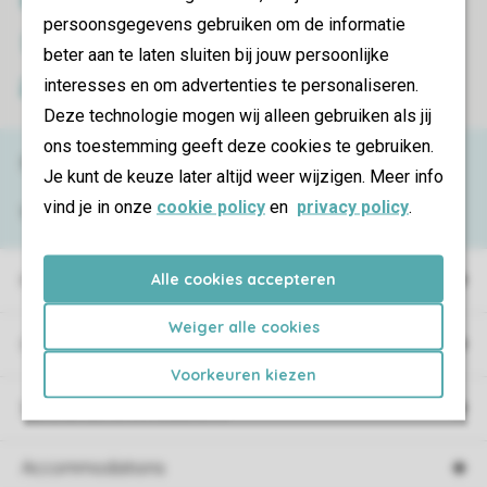
persoonsgegevens gebruiken om de informatie
Secure data transfer
beter aan te laten sluiten bij jouw persoonlijke
interesses en om advertenties te personaliseren.
Secure payment
Deze technologie mogen wij alleen gebruiken als jij
ons toestemming geeft deze cookies te gebruiken.
Need help?
Je kunt de keuze later altijd weer wijzigen. Meer info
vind je in onze
cookie policy
en
privacy policy
.
View the
FAQ
or contact the
Contact Center
.
Alle cookies accepteren
Holiday parks
Weiger alle cookies
Campings
Voorkeuren kiezen
Special accommodations
Accommodations