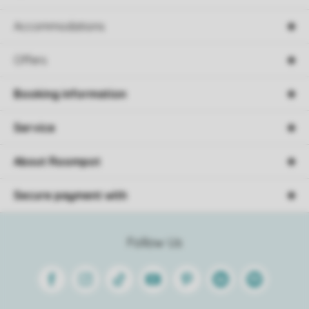
Accommodations
Offers
Booking information
Service
About Roompot
Secure payment with
Follow Us
Facebook
Instagram
Tiktok
Youtube
Pinterest
Linkedin
Spotify