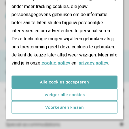
Book online securely and quickly
onder meer tracking cookies, die jouw
persoonsgegevens gebruiken om de informatie
SSL certificate
beter aan te laten sluiten bij jouw persoonlijke
Secure data transfer
interesses en om advertenties te personaliseren.
Deze technologie mogen wij alleen gebruiken als jij
Secure payment
ons toestemming geeft deze cookies te gebruiken.
Je kunt de keuze later altijd weer wijzigen. Meer info
Need help?
vind je in onze
cookie policy
en
privacy policy
.
View the
FAQ
or contact the
Contact Center
.
Alle cookies accepteren
Holiday parks
Weiger alle cookies
Campings
Voorkeuren kiezen
Special accommodations