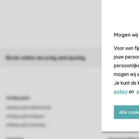
Mogen wij
Voor een fi
jouw persoo
Book online securely and quickly
persoonlijk
mogen wij a
Je kunt de 
policy
en
p
Holiday parks
Special accommo
Holiday parks Netherlands
Pet-friendly holid
Alle coo
Holiday parks Belgium
Children-friendly 
Holiday parks Germany
Luxerious