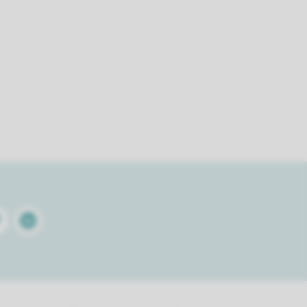
terest
Linkedin