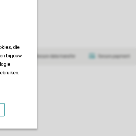
okies, die
en bij jouw
tificate
Secure data transfer
Secure payment
logie
ebruiken.