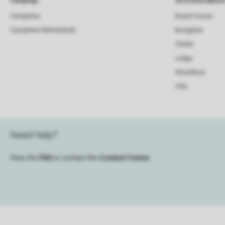
Campings
Accommodation
Campsites
Beach house
Campsites Netherlands
Bungalow
Chalet
Lodge
Strandhuis
Villa
Need help?
View the
FAQ
or contact the
Contact Center
.