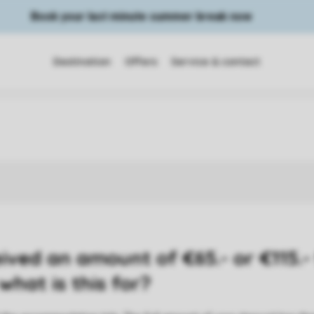
Book your last minute summer break now
Destination
Offers
Service & contact