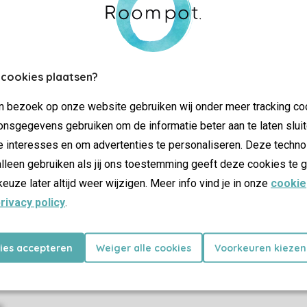
Control over your own privacy
More info and preferences
 cookies plaatsen?
jn bezoek op onze website gebruiken wij onder meer tracking co
nsgegevens gebruiken om de informatie beter aan te laten sluit
SSL cer
e interesses en om advertenties te personaliseren. Deze techno
lleen gebruiken als jij ons toestemming geeft deze cookies te g
keuze later altijd weer wijzigen. Meer info vind je in onze
cookie
rivacy policy
.
dations
Offers
ay parks
Last minutes
kies accepteren
Weiger alle cookies
Voorkeuren kiezen
holiday parks