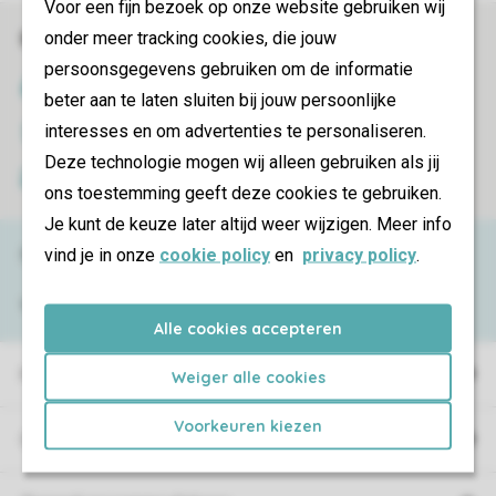
Voor een fijn bezoek op onze website gebruiken wij
onder meer tracking cookies, die jouw
Book online securely and quickly
persoonsgegevens gebruiken om de informatie
SSL certificate
beter aan te laten sluiten bij jouw persoonlijke
interesses en om advertenties te personaliseren.
Secure data transfer
Deze technologie mogen wij alleen gebruiken als jij
Secure payment
ons toestemming geeft deze cookies te gebruiken.
Je kunt de keuze later altijd weer wijzigen. Meer info
Need help?
vind je in onze
cookie policy
en
privacy policy
.
View the
FAQ
or contact the
Contact Center
.
Alle cookies accepteren
Holiday parks
Weiger alle cookies
Voorkeuren kiezen
Campings