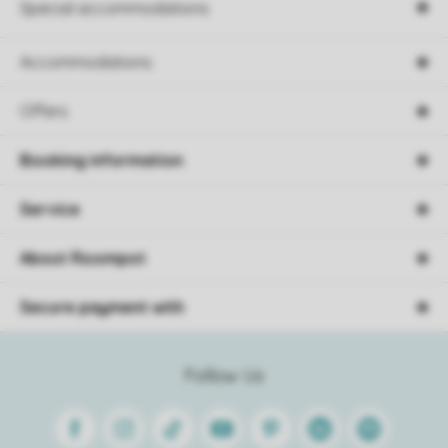
Special accommodations
Accommodations
Offers
Booking information
Service
About Roompot
Secure payment with
Follow Us
Facebook
Instagram
Tiktok
Youtube
Pinterest
Linkedin
Spotify