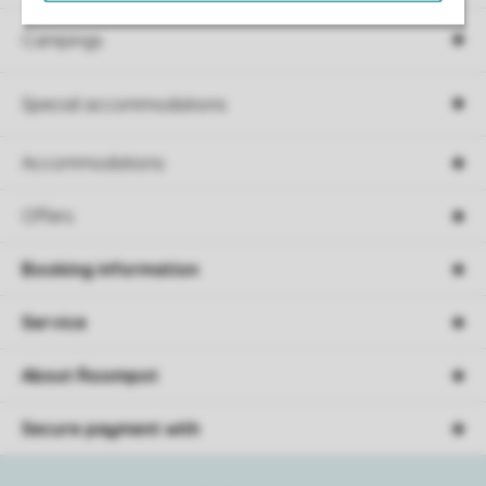
Campings
Special accommodations
Accommodations
Offers
Booking information
Service
About Roompot
Secure payment with