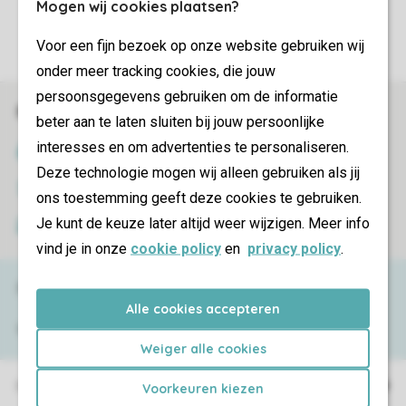
Mogen wij cookies plaatsen?
More info and preferences
Voor een fijn bezoek op onze website gebruiken wij
onder meer tracking cookies, die jouw
persoonsgegevens gebruiken om de informatie
Book online securely and quickly
beter aan te laten sluiten bij jouw persoonlijke
interesses en om advertenties te personaliseren.
SSL certificate
Deze technologie mogen wij alleen gebruiken als jij
Secure data transfer
ons toestemming geeft deze cookies te gebruiken.
Je kunt de keuze later altijd weer wijzigen. Meer info
Secure payment
vind je in onze
cookie policy
en
privacy policy
.
Need help?
Alle cookies accepteren
View the
FAQ
or contact the
Contact Center
.
Weiger alle cookies
Holiday parks
Voorkeuren kiezen