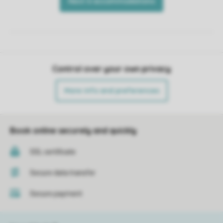
Control over your own privacy
More info and preferences
Book online securely and quickly
SSL certificate
Secure data transfer
Secure payment