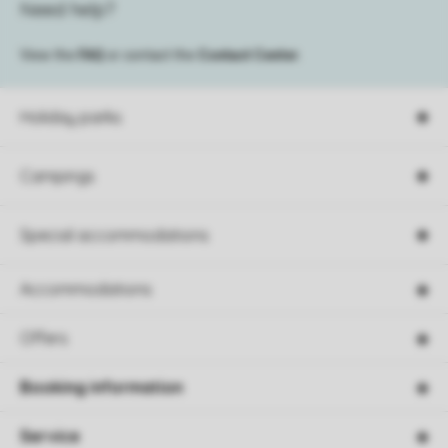
Need help?
View the
FAQ
or contact the
Contact Center
.
Holiday parks
Campings
Special accommodations
Accommodations
Offers
Booking information
Service